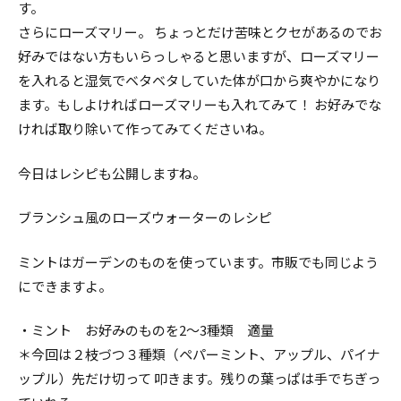
す。
さらにローズマリー。 ちょっとだけ苦味とクセがあるのでお
好みではない方もいらっしゃると思いますが、ローズマリー
を入れると湿気でベタベタしていた体が口から爽やかになり
ます。もしよければローズマリーも入れてみて！ お好みでな
ければ取り除いて作ってみてくださいね。
今日はレシピも公開しますね。
ブランシュ風のローズウォーターのレシピ
ミントはガーデンのものを使っています。市販でも同じよう
にできますよ。
・ミント お好みのものを2～3種類 適量
＊今回は２枝づつ３種類（ペパーミント、アップル、パイナ
ップル）先だけ切って 叩きます。残りの葉っぱは手でちぎっ
花通信