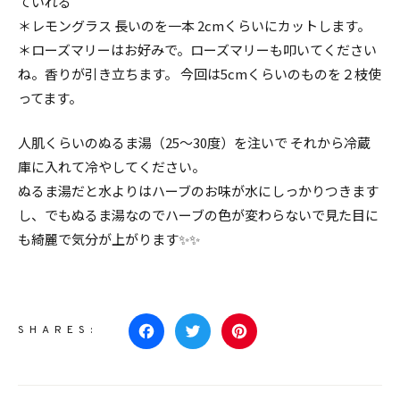
ていれる
＊レモングラス 長いのを一本 2cmくらいにカットします。
Beauty & Life
＊ローズマリーはお好みで。ローズマリーも叩いてください
ね。香りが引き立ちます。 今回は5cmくらいのものを２枝使
ブランシュ サロン
ってます。
人肌くらいのぬるま湯（25〜30度）を注いで それから冷蔵
コラム
庫に入れて冷やしてください。
ぬるま湯だと水よりはハーブのお味が水にしっかりつきます
ハーブ＆グリーン
し、でもぬるま湯なのでハーブの色が変わらないで見た目に
も綺麗で気分が上がります✨✨
花の名前・種類
お買いもの
SHARES:
Facebook
Twitter
Pinterest