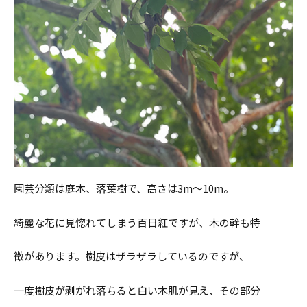
園芸分類は庭木、落葉樹で、高さは3m〜10m。
綺麗な花に見惚れてしまう百日紅ですが、木の幹も特
花通信
徴があります。樹皮はザラザラしているのですが、
Beauty & Life
一度樹皮が剥がれ落ちると白い木肌が見え、その部分