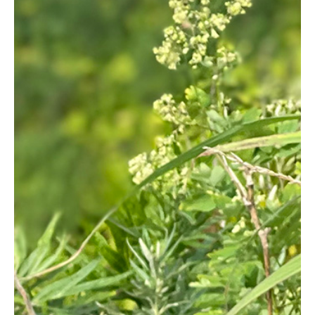
花通信
Beauty & Life
ブランシュ サロン
コラム
ハーブ＆グリーン
花の名前・種類
お買いもの